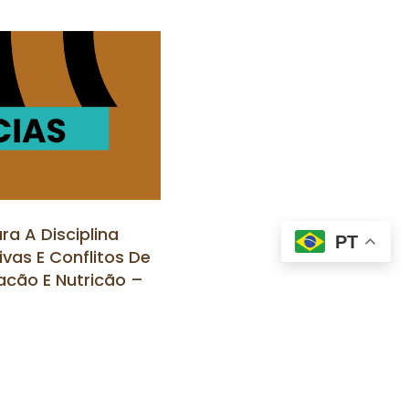
ra A Disciplina
PT
vas E Conflitos De
ação E Nutrição –