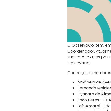
O ObservaCoI tem, em 
Coordenador. Atualme
suplente) e duas pes
ObservaCoI.
Conheça os membros t
Amábela de Avel
Fernanda Mainie
Dyanara de Almei
João Peres
– O J
Laís Amaral
– Ide