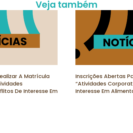
Veja também
ealizar A Matrícula
Inscrições Abertas Pa
tividades
“Atividades Corporati
litos De Interesse Em
Interesse Em Aliment
ição – 2026/2”
2026/2”
Leia Mais