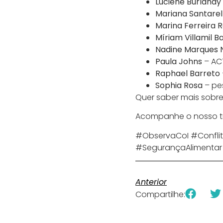
Luciene Burlandy
Mariana Santarel
Marina Ferreira 
Míriam Villamil B
Nadine Marques 
Paula Johns
– AC
Raphael Barreto
Sophia Rosa
– pes
Quer saber mais sobr
Acompanhe o nosso tra
#ObservaCoI #Conflit
#SegurançaAlimentar 
Anterior
Compartilhe: