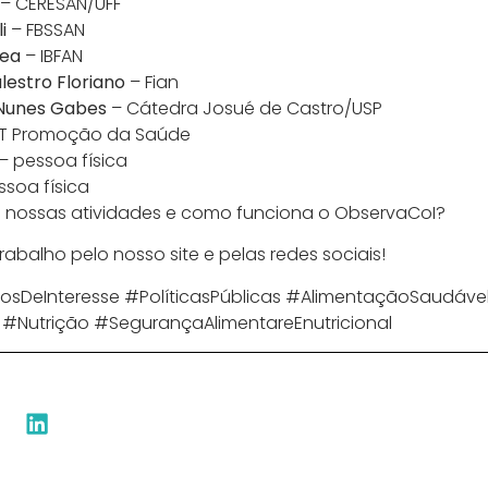
– CERESAN/UFF
li
– FBSSAN
Rea
– IBFAN
alestro
Floriano
– Fian
Nunes Gabes
– Cátedra Josué de Castro/USP
T Promoção da Saúde
– pessoa física
soa física
e nossas atividades e como funciona o ObservaCoI?
balho pelo nosso site e pelas redes sociais!
osDeInteresse #PolíticasPúblicas #AlimentaçãoSaudáve
#Nutrição #SegurançaAlimentareEnutricional