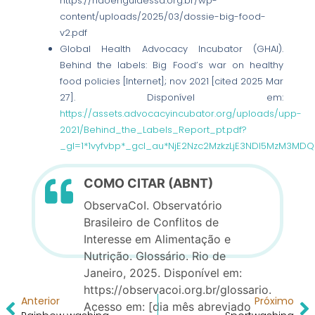
https://naoengulaessa.org.br/wp-
content/uploads/2025/03/dossie-big-food-
v2.pdf
Global Health Advocacy Incubator (GHAI).
Behind the labels: Big Food’s war on healthy
food policies [Internet]; nov 2021 [cited 2025 Mar
27]. Disponível em:
https://assets.advocacyincubator.org/uploads/upp-
2021/Behind_the_Labels_Report_pt.pdf?
_gl=1*1vyfvbp*_gcl_au*NjE2Nzc2MzkzLjE3NDI5MzM3MDQ
COMO CITAR (ABNT)
ObservaCoI. Observatório
Brasileiro de Conflitos de
Interesse em Alimentação e
Nutrição. Glossário. Rio de
Janeiro, 2025. Disponível em:
https://observacoi.org.br/glossario.
Anterior
Próximo
Acesso em: [dia mês abreviado