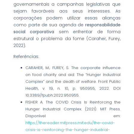
governamentais a campanhas legislativas que
sejam favoráveis aos seus interesses. As
corporações podem utilizar essas alianças
como parte de sua agenda de
responsabilidade
social corporativa
sem enfrentar de forma
estrutural o problema da fome (Caraher, Furey,
2022).
Referências:
CARAHER, M.; FUREY, S. The corporate influence
on food charity and aid: The “Hunger Industrial
Complex” and the death of welfare. Front Public
Health, v. 19, n. 10, p. 950955, 2022. DOI
10.3389/fpubh.2022.950955.
FISHER A. The COVID Crisis Is Reinforcing the
Hunger Industrial Complex. (2021). MIT Press.
Disponível em:
https://thereader.mitpress.mit.edu/the-covid-
crisis-is-reinforcing-the-hunger-industrial-