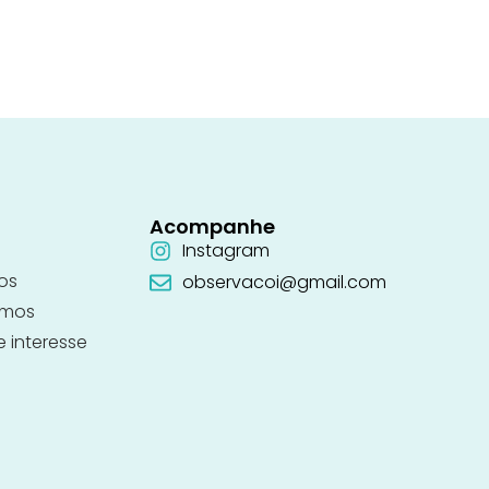
Acompanhe
Instagram
os
observacoi@gmail.com
emos
e interesse