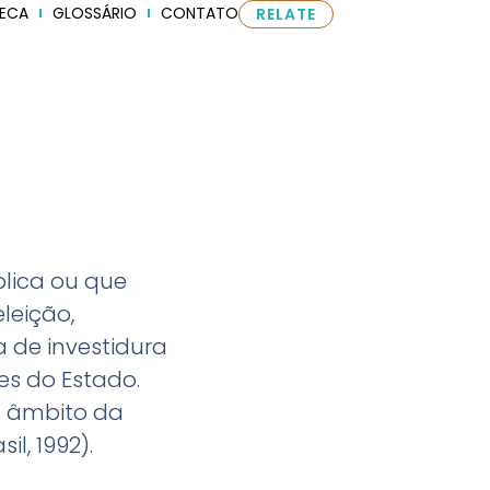
TECA
GLOSSÁRIO
CONTATO
RELATE
blica ou que
leição,
 de investidura
es do Estado.
no âmbito da
l, 1992).