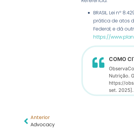
Referência:
BRASIL. Lei nº 8.
prática de atos d
Federal; e dá outr
https://www.plana
COMO CI
ObservaCoI
Nutrição. G
https://ob
set. 2025].
Anterior
Advocacy